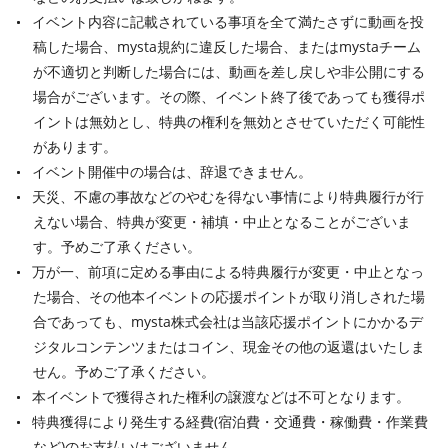
イベント内容に記載されている事項を全て満たさずに動画を投
稿した場合、mysta規約に違反した場合、またはmystaチーム
が不適切と判断した場合には、動画を差し戻しや非公開にする
場合がございます。その際、イベント終了後であっても獲得ポ
イントは無効とし、特典の権利を無効とさせていただく可能性
があります。
イベント開催中の場合は、辞退できません。
天災、不慮の事故などのやむを得ない事情により特典履行が行
えない場合、特典が変更・補填・中止となることがございま
す。予めご了承ください。
万が一、前項に定める事由による特典履行が変更・中止となっ
た場合、その他本イベントの応援ポイントが取り消しされた場
合であっても、mysta株式会社は当該応援ポイントにかかるデ
ジタルコンテンツまたはコイン、現金その他の返還はいたしま
せん。予めご了承ください。
本イベントで獲得された権利の譲渡などは不可となります。
特典獲得により発生する経費(宿泊費・交通費・稼働費・作業費
など)のお支払いはございません。