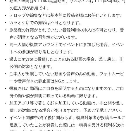
動画の画角は9：16の縦型動画、サムネイルは1：1(480px以上)
の正方形が必須です。
テロップや編集などは基本的に投稿者様にお任せいたします。
カラオケ店での撮影は不可となります。
原盤権の許諾がとれていない音源利用の挿入は不可となり、音
声が消音となる可能性がございます。
同一人物が複数アカウントでイベントに参加した場合、イベン
トへの参加が取り消しとなります。
過去にmystaに投稿したことのある動画の場合、差し戻し、非
公開の対象となります。
ご本人が出演していない動画や音声のみの動画、フォトムービ
ーや音声付きの静止画はNGとします。
投稿された動画はご自身を証明するものになりますので、ご自
身の顔や姿が鮮明に映っている動画に限ります。
加工アプリ等で著しく顔を加工している動画は、非公開や差し
戻しの対象になる場合がありますので、予めご了承ください。
イベント開催中/終了後に関わらず、特典対象者が投稿ルールに
違反していたことが発覚した際には、特典を受ける権利を次の