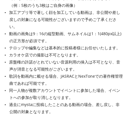
（例：5枚のうち3枚はご自身の画像）
加工アプリ等で著しく顔を加工している動画は、非公開や差し
戻しの対象になる可能性がございますので予めご了承くださ
い。
動画の画角は9：16の縦型動画、サムネイルは1：1(480px以上)
の正方形が必須です。
テロップや編集などは基本的に投稿者様にお任せいたします。
カラオケ店での撮影は不可となります。
原盤権の許諾がとれていない音源利用の挿入は不可となり、音
声が消音となる可能性がございます。
歌詞を動画内に載せる場合、JASRACとNexToneでの著作権管理
曲であれば可能です。
同一人物が複数アカウントでイベントに参加した場合、イベン
トへの参加が取り消しとなります。
過去にmystaに投稿したことのある動画の場合、差し戻し、非
公開の対象となります。