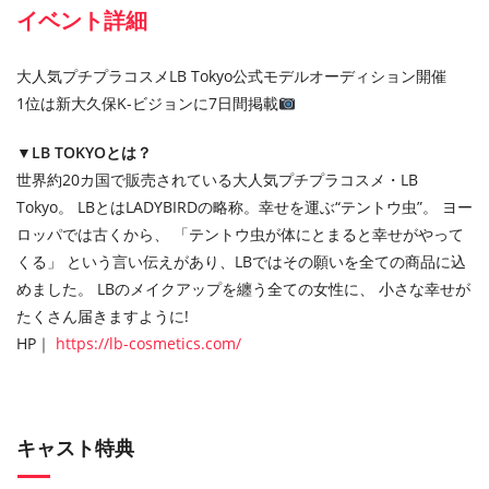
イベント詳細
大人気プチプラコスメLB Tokyo公式モデルオーディション開催
1位は新大久保K-ビジョンに7日間掲載
▼LB TOKYOとは？
世界約20カ国で販売されている大人気プチプラコスメ・LB
Tokyo。 LBとはLADYBIRDの略称。幸せを運ぶ“テントウ虫”。 ヨー
ロッパでは古くから、 「テントウ虫が体にとまると幸せがやって
くる」 という言い伝えがあり、LBではその願いを全ての商品に込
めました。 LBのメイクアップを纏う全ての女性に、 小さな幸せが
たくさん届きますように!
HP｜
https://lb-cosmetics.com/
キャスト特典