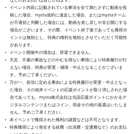
イベント内容に記載されている事項を全て満たさずに動画を投
稿した場合、mysta規約に違反した場合、またはmystaチーム
が不適切と判断した場合には、動画を差し戻しや非公開にする
場合がございます。その際、イベント終了後であっても獲得ポ
イントは無効とし、特典の権利を無効とさせていただく可能性
があります。
イベント開催中の場合は、辞退できません。
天災、不慮の事故などのやむを得ない事情により特典履行が行
えない場合、特典が変更・補填・中止となることがございま
す。予めご了承ください。
万が一、前項に定める事由による特典履行が変更・中止となっ
た場合、その他本イベントの応援ポイントが取り消しされた場
合であっても、mysta株式会社は当該応援ポイントにかかるデ
ジタルコンテンツまたはコイン、現金その他の返還はいたしま
せん。予めご了承ください。
本イベントで獲得された権利の譲渡などは不可となります。
特典獲得により発生する経費（出演費・交通費など）のお支払