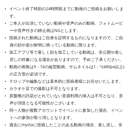
イベント終了時刻の24時間前までに動画のご投稿をお願いしま
す。
ご本人が出演していない動画や音声のみの動画、フォトムービ
ーや音声付きの静止画はNGとします。
投稿された動画はご自身を証明するものになりますので、ご自
身の顔や姿が鮮明に映っている動画に限ります。
加工アプリ等で著しく顔を加工している動画は、非公開や差し
戻しの対象になる場合がありますので、予めご了承ください。
動画の画角は9：16の縦型動画、サムネイルは1：1(480px以上)
の正方形が必須です。
テロップや編集などは基本的に投稿者様にお任せいたします。
カラオケ店での撮影は不可となります。
原盤権の許諾がとれていない音源利用の挿入は不可となり、音
声が消音となる可能性がございます。
同一人物が複数アカウントでイベントに参加した場合、イベン
トへの参加が取り消しとなります。
過去にmystaに投稿したことのある動画の場合、差し戻し、非