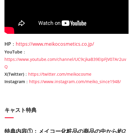
HP
：
https://www.meikocosmetics.co.jp/
YouTube
：
https://www.youtube.com/channel/UC9cjkaB39EIpFJV07Ar2uv
Q
X(Twitter)
：
https://twitter.com/meikocosme
Instagram
：
https://www.instagram.com/meiko_since1948/
キャスト特典
特典内容①：メイコー化粧品の商品の中から約2