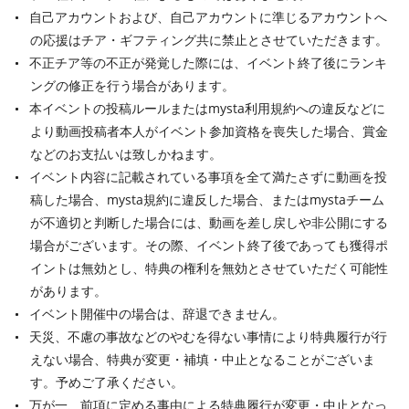
自己アカウントおよび、自己アカウントに準じるアカウントへ
の応援はチア・ギフティング共に禁止とさせていただきます。
不正チア等の不正が発覚した際には、イベント終了後にランキ
ングの修正を行う場合があります。
本イベントの投稿ルールまたはmysta利用規約への違反などに
より動画投稿者本人がイベント参加資格を喪失した場合、賞金
などのお支払いは致しかねます。
イベント内容に記載されている事項を全て満たさずに動画を投
稿した場合、mysta規約に違反した場合、またはmystaチーム
が不適切と判断した場合には、動画を差し戻しや非公開にする
場合がございます。その際、イベント終了後であっても獲得ポ
イントは無効とし、特典の権利を無効とさせていただく可能性
があります。
イベント開催中の場合は、辞退できません。
天災、不慮の事故などのやむを得ない事情により特典履行が行
えない場合、特典が変更・補填・中止となることがございま
す。予めご了承ください。
万が一、前項に定める事由による特典履行が変更・中止となっ