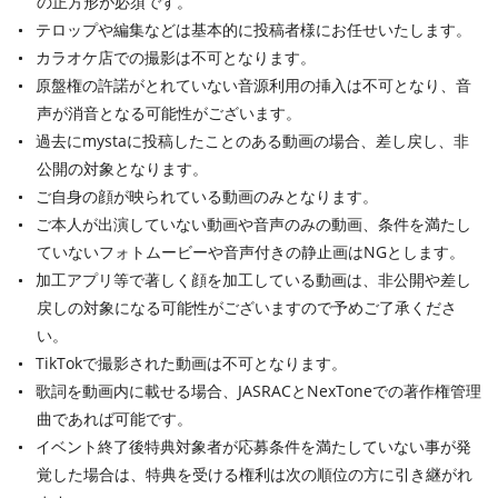
の正方形が必須です。
テロップや編集などは基本的に投稿者様にお任せいたします。
カラオケ店での撮影は不可となります。
原盤権の許諾がとれていない音源利用の挿入は不可となり、音
声が消音となる可能性がございます。
過去にmystaに投稿したことのある動画の場合、差し戻し、非
公開の対象となります。
ご自身の顔が映られている動画のみとなります。
ご本人が出演していない動画や音声のみの動画、条件を満たし
ていないフォトムービーや音声付きの静止画はNGとします。
加工アプリ等で著しく顔を加工している動画は、非公開や差し
戻しの対象になる可能性がございますので予めご了承くださ
い。
TikTokで撮影された動画は不可となります。
歌詞を動画内に載せる場合、JASRACとNexToneでの著作権管理
曲であれば可能です。
イベント終了後特典対象者が応募条件を満たしていない事が発
覚した場合は、特典を受ける権利は次の順位の方に引き継がれ