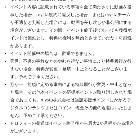
イベント内容に記載されている事項を全て満たさずに動画を投
稿した場合、mysta規約に違反した場合、またはmystaチーム
が不適切と判断した場合には、動画を差し戻しや非公開にする
場合がございます。その際、イベント終了後であっても獲得ポ
イントは無効とし、特典の権利を無効とさせていただく可能性
があります。
イベント開催中の場合は、辞退できません。
天災、不慮の事故などのやむを得ない事情により特典履行が行
えない場合、特典が変更・補填・中止となることがございま
す。予めご了承ください。
万が一、前項に定める事由による特典履行が変更・中止となっ
た場合、その他本イベントの応援ポイントが取り消しされた場
合であっても、mysta株式会社は当該応援ポイントにかかるデ
ジタルコンテンツまたはコイン、現金その他の返還はいたしま
せん。予めご了承ください。
トロフィーの発送はイベント終了後から最大2か月程かかる場合
がございます。