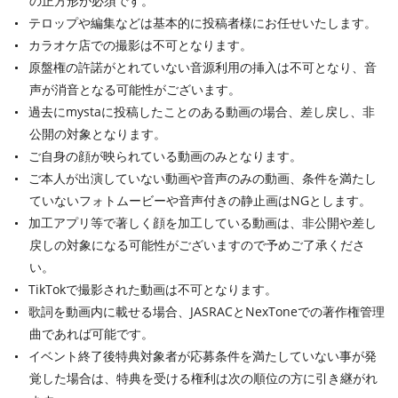
の正方形が必須です。
テロップや編集などは基本的に投稿者様にお任せいたします。
カラオケ店での撮影は不可となります。
原盤権の許諾がとれていない音源利用の挿入は不可となり、音
声が消音となる可能性がございます。
過去にmystaに投稿したことのある動画の場合、差し戻し、非
公開の対象となります。
ご自身の顔が映られている動画のみとなります。
ご本人が出演していない動画や音声のみの動画、条件を満たし
ていないフォトムービーや音声付きの静止画はNGとします。
加工アプリ等で著しく顔を加工している動画は、非公開や差し
戻しの対象になる可能性がございますので予めご了承くださ
い。
TikTokで撮影された動画は不可となります。
歌詞を動画内に載せる場合、JASRACとNexToneでの著作権管理
曲であれば可能です。
イベント終了後特典対象者が応募条件を満たしていない事が発
覚した場合は、特典を受ける権利は次の順位の方に引き継がれ