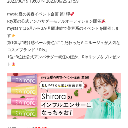
2023/06/19 19:00 〜 2023/06/25 21:59
mysta夏の美容イベント企画 第1弾
Rty夏の公式アンバサダーモデルオーディション開催
mystaでは6月から3か月間連続で美容系のイベントを開催しま
す
第1弾は“透け感ベール発色”にこだわったミニルージュが人気な
コスメブランド「Rty」
1位~3位は公式アンバサダー就任のほか、Rtyリップをプレゼン
ト