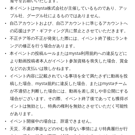
遵守をお願いいたします。
本イベントはmysta株式会社が主催しているものであり、アッ
プル社、グーグル社によるものではありません。
自己アカウントおよび、自己アカウントに準じるアカウントへ
の応援はチア・ギフティング共に禁止とさせていただきます。
不正チア等の不正が発覚した際には、イベント終了後にランキ
ングの修正を行う場合があります。
本イベントの投稿ルールまたはmysta利用規約への違反などに
より動画投稿者本人がイベント参加資格を喪失した場合、賞金
などのお支払いは致しかねます。
イベント内容に記載されている事項を全て満たさずに動画を投
稿した場合、mysta規約に違反した場合、またはmystaチーム
が不適切と判断した場合には、動画を差し戻しや非公開にする
場合がございます。その際、イベント終了後であっても獲得ポ
イントは無効とし、特典の権利を無効とさせていただく可能性
があります。
イベント開催中の場合は、辞退できません。
天災、不慮の事故などのやむを得ない事情により特典履行が行