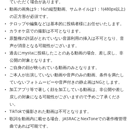
ていただく場合があります。
動画の画角は9：16の縦型動画、サムネイルは1：1(480px以上)
の正方形が必須です。
テロップや編集などは基本的に投稿者様にお任せいたします。
カラオケ店での撮影は不可となります。
原盤権の許諾がとれていない音源利用の挿入は不可となり、音
声が消音となる可能性がございます。
過去にmystaに投稿したことのある動画の場合、差し戻し、非
公開の対象となります。
ご自身の顔が映られている動画のみとなります。
ご本人が出演していない動画や音声のみの動画、条件を満たし
ていないフォトムービーや音声付きの静止画はNGとします。
加工アプリ等で著しく顔を加工している動画は、非公開や差し
戻しの対象になる可能性がございますので予めご了承くださ
い。
TikTokで撮影された動画は不可となります。
歌詞を動画内に載せる場合、JASRACとNexToneでの著作権管理
曲であれば可能です。