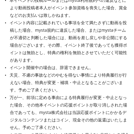
本イベントの投稿ルールまたはmysta利用規約への違反などに
より動画投稿者本人がイベント参加資格を喪失した場合、賞金
などのお支払いは致しかねます。
イベント内容に記載されている事項を全て満たさずに動画を投
稿した場合、mysta規約に違反した場合、またはmystaチーム
が不適切と判断した場合には、動画を差し戻しや非公開にする
場合がございます。その際、イベント終了後であっても獲得ポ
イントは無効とし、特典の権利を無効とさせていただく可能性
があります。
イベント開催中の場合は、辞退できません。
天災、不慮の事故などのやむを得ない事情により特典履行が行
えない場合、特典が変更・補填・中止となることがございま
す。予めご了承ください。
万が一、前項に定める事由による特典履行が変更・中止となっ
た場合、その他本イベントの応援ポイントが取り消しされた場
合であっても、mysta株式会社は当該応援ポイントにかかるデ
ジタルコンテンツまたはコイン、現金その他の返還はいたしま
せん。予めご了承ください。