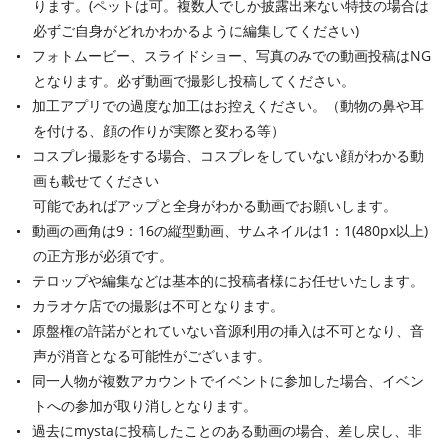
ります。(ペットは可。複数人でしか披露出来ない特技の場合は
必ずご自身がどれかわかるように編集してください)
フォトムービー、スライドショー、写真のみでの動画投稿はNG
となります。必ず動画で撮影し投稿してください。
加工アプリでの過度な加工はお控えください。（動物の鼻や耳
を付ける、顔の作りが実際と変わる等）
コスプレ撮影をする場合、コスプレをしていない顔がわかる動
画も載せてください
可能であればアップと全身がわかる動画でお願いします。
動画の画角は9：16の縦型動画、サムネイルは1：1(480px以上)
の正方形が必須です。
テロップや編集などは基本的に投稿者様にお任せいたします。
カラオケ店での撮影は不可となります。
原盤権の許諾がとれていない音源利用の挿入は不可となり、音
声が消音となる可能性がございます。
同一人物が複数アカウントでイベントに参加した場合、イベン
トへの参加が取り消しとなります。
過去にmystaに投稿したことのある動画の場合、差し戻し、非