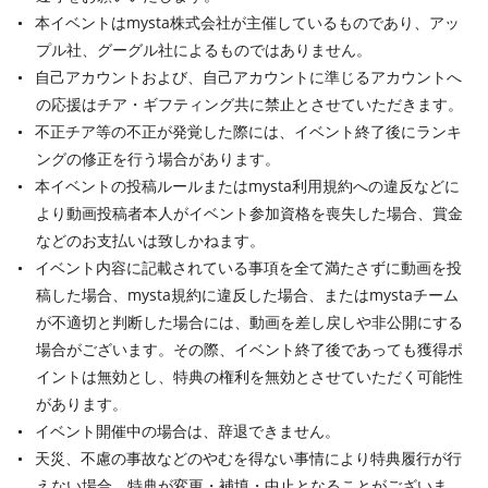
本イベントはmysta株式会社が主催しているものであり、アッ
プル社、グーグル社によるものではありません。
自己アカウントおよび、自己アカウントに準じるアカウントへ
の応援はチア・ギフティング共に禁止とさせていただきます。
不正チア等の不正が発覚した際には、イベント終了後にランキ
ングの修正を行う場合があります。
本イベントの投稿ルールまたはmysta利用規約への違反などに
より動画投稿者本人がイベント参加資格を喪失した場合、賞金
などのお支払いは致しかねます。
イベント内容に記載されている事項を全て満たさずに動画を投
稿した場合、mysta規約に違反した場合、またはmystaチーム
が不適切と判断した場合には、動画を差し戻しや非公開にする
場合がございます。その際、イベント終了後であっても獲得ポ
イントは無効とし、特典の権利を無効とさせていただく可能性
があります。
イベント開催中の場合は、辞退できません。
天災、不慮の事故などのやむを得ない事情により特典履行が行
えない場合、特典が変更・補填・中止となることがございま