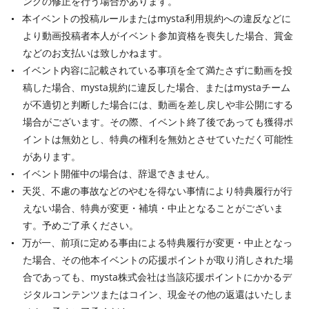
ングの修正を行う場合があります。
本イベントの投稿ルールまたはmysta利用規約への違反などに
より動画投稿者本人がイベント参加資格を喪失した場合、賞金
などのお支払いは致しかねます。
イベント内容に記載されている事項を全て満たさずに動画を投
稿した場合、mysta規約に違反した場合、またはmystaチーム
が不適切と判断した場合には、動画を差し戻しや非公開にする
場合がございます。その際、イベント終了後であっても獲得ポ
イントは無効とし、特典の権利を無効とさせていただく可能性
があります。
イベント開催中の場合は、辞退できません。
天災、不慮の事故などのやむを得ない事情により特典履行が行
えない場合、特典が変更・補填・中止となることがございま
す。予めご了承ください。
万が一、前項に定める事由による特典履行が変更・中止となっ
た場合、その他本イベントの応援ポイントが取り消しされた場
合であっても、mysta株式会社は当該応援ポイントにかかるデ
ジタルコンテンツまたはコイン、現金その他の返還はいたしま