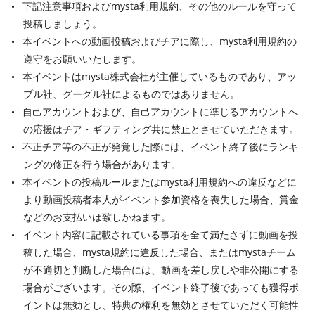
下記注意事項およびmysta利用規約、その他のルールを守って
投稿しましょう。
本イベントへの動画投稿およびチアに際し、mysta利用規約の
遵守をお願いいたします。
本イベントはmysta株式会社が主催しているものであり、アッ
プル社、グーグル社によるものではありません。
自己アカウントおよび、自己アカウントに準じるアカウントへ
の応援はチア・ギフティング共に禁止とさせていただきます。
不正チア等の不正が発覚した際には、イベント終了後にランキ
ングの修正を行う場合があります。
本イベントの投稿ルールまたはmysta利用規約への違反などに
より動画投稿者本人がイベント参加資格を喪失した場合、賞金
などのお支払いは致しかねます。
イベント内容に記載されている事項を全て満たさずに動画を投
稿した場合、mysta規約に違反した場合、またはmystaチーム
が不適切と判断した場合には、動画を差し戻しや非公開にする
場合がございます。その際、イベント終了後であっても獲得ポ
イントは無効とし、特典の権利を無効とさせていただく可能性