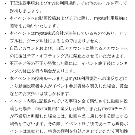
下記注意事項およびmysta利用規約、その他のルールを守って
投稿しましょう。
本イベントへの動画投稿およびチアに際し、mysta利用規約の
遵守をお願いいたします。
本イベントはmysta株式会社が主催しているものであり、アッ
プル社、グーグル社によるものではありません。
自己アカウントおよび、自己アカウントに準じるアカウントへ
の応援はチア・ギフティング共に禁止とさせていただきます。
不正チア等の不正が発覚した際には、イベント終了後にランキ
ングの修正を行う場合があります。
本イベントの投稿ルールまたはmysta利用規約への違反などに
より動画投稿者本人がイベント参加資格を喪失した場合、賞金
などのお支払いは致しかねます。
イベント内容に記載されている事項を全て満たさずに動画を投
稿した場合、mysta規約に違反した場合、またはmystaチーム
が不適切と判断した場合には、動画を差し戻しや非公開にする
場合がございます。その際、イベント終了後であっても獲得ポ
イントは無効とし、特典の権利を無効とさせていただく可能性