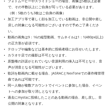
フォトムービーやスライドショーの場合、画像は5枚以上必要
で、その半数以上にご自身が写っている必要があります。
（例：5枚のうち3枚はご自身の画像）
加工アプリ等で著しく顔を加工している動画は、非公開や差し
戻しの対象になる可能性がございますので予めご了承くださ
い。
動画の画角は9：16の縦型動画、サムネイルは1：1(480px以上)
の正方形が必須です。
テロップや編集などは基本的に投稿者様にお任せいたします。
カラオケ店での撮影は不可となります。
原盤権の許諾がとれていない音源利用の挿入は不可となり、音
声が消音となる可能性がございます。
歌詞を動画内に載せる場合、JASRACとNexToneでの著作権管理
曲であれば可能です。
同一人物が複数アカウントでイベントに参加した場合、イベン
トへの参加が取り消しとなります。
過去にmystaに投稿したことのある動画の場合、差し戻し、非
公開の対象となります。