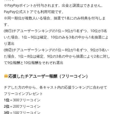
※PayPayポイントが付与されます。出金と譲渡はできません。
PayPay公式ストアでも利用可能です。
※同一順位が複数人いる場合、抽選で1名にのみ特典を付与しま
す。
(例①)チアユーザーランキングの1位～9位が1名ずつ、10位が3名
いた場合、1位～9位は確定、10位のみを3名の中から1名抽選によ
り選出
(例②)チアユーザーランキングの1位～8位が1名ずつ、9位が3名い
た場合、1位～8位は確定、9位の3名の中から抽選により2名に対し
て9位報酬と10位報酬をそれぞれ選出
応援したチアユーザー報酬（フリーコイン）
チアした方の中から、各キャスト内の応援ランキングに合わせて
フリーコインプレゼント
1位
＝300フリーコイン
2位
＝200フリーコイン
3位
＝100フリーコイン