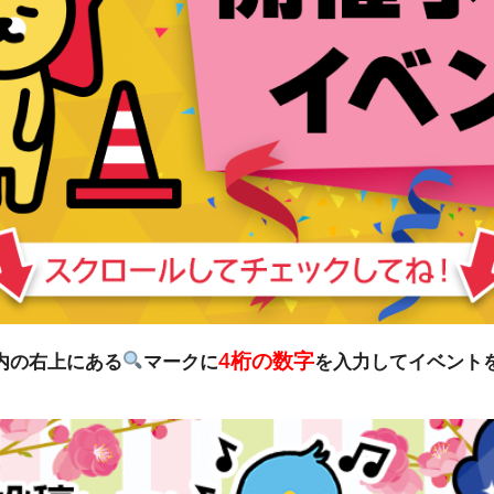
4桁の数字
リ内の右上にある
マークに
を入力してイベント