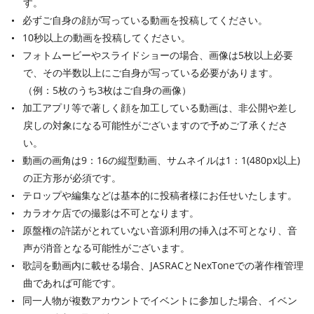
す。
必ずご自身の顔が写っている動画を投稿してください。
10秒以上の動画を投稿してください。
フォトムービーやスライドショーの場合、画像は5枚以上必要
で、その半数以上にご自身が写っている必要があります。
（例：5枚のうち3枚はご自身の画像）
加工アプリ等で著しく顔を加工している動画は、非公開や差し
戻しの対象になる可能性がございますので予めご了承くださ
い。
動画の画角は9：16の縦型動画、サムネイルは1：1(480px以上)
の正方形が必須です。
テロップや編集などは基本的に投稿者様にお任せいたします。
カラオケ店での撮影は不可となります。
原盤権の許諾がとれていない音源利用の挿入は不可となり、音
声が消音となる可能性がございます。
歌詞を動画内に載せる場合、JASRACとNexToneでの著作権管理
曲であれば可能です。
同一人物が複数アカウントでイベントに参加した場合、イベン