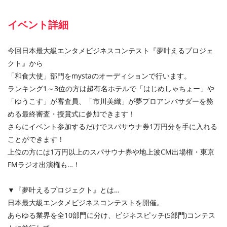
イベント詳細
今回⽇本最⼤級エンタメビジネスコンテスト『夢叶えるプロジェ
クト』から
「和食大使」部門をmystaのオーディションで行います。
ランキング1～3位の方は超有名ホテルで「はじめしゃちょー」や
「ゆうこす」が審査員、「市川美織」が夢プロアンバサダーを務
める最終審査・授賞式に参加できます！
さらにイベント参加するだけでスパサウナ券1万円分を手に入れる
ことができます！
上位の方には1万円以上のスパサウナ券や地上波CM出場権・東京
FMラジオ出演権も…！
▼『夢叶えるプロジェクト』とは…
⽇本最⼤級エンタメビジネスコンテストを開催。
あらゆる業界を全10部⾨に分け、ビジネスピッチ(5部門)コンテス