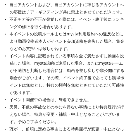
自己アカウントおよび、自己アカウントに準じるアカウントへ
の応援はチア・ギフティング共に禁止とさせていただきます。
不正チア等の不正が発覚した際には、イベント終了後にランキ
ングの修正を行う場合があります。
本イベントの投稿ルールまたはmysta利用規約への違反などに
より動画投稿者本人がイベント参加資格を喪失した場合、賞金
などのお支払いは致しかねます。
イベント内容に記載されている事項を全て満たさずに動画を投
稿した場合、mysta規約に違反した場合、またはmystaチーム
が不適切と判断した場合には、動画を差し戻しや非公開にする
場合がございます。その際、イベント終了後であっても獲得ポ
イントは無効とし、特典の権利を無効とさせていただく可能性
があります。
イベント開催中の場合は、辞退できません。
天災、不慮の事故などのやむを得ない事情により特典履行が行
えない場合、特典が変更・補填・中止となることがございま
す。予めご了承ください。
万が一、前項に定める事由による特典履行が変更・中止となっ