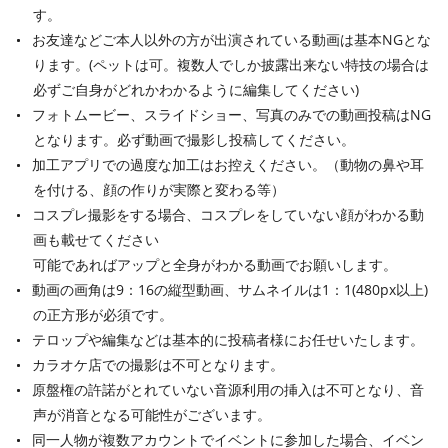
す。
お友達などご本人以外の方が出演されている動画は基本NGとな
ります。(ペットは可。複数人でしか披露出来ない特技の場合は
必ずご自身がどれかわかるように編集してください)
フォトムービー、スライドショー、写真のみでの動画投稿はNG
となります。必ず動画で撮影し投稿してください。
加工アプリでの過度な加工はお控えください。（動物の鼻や耳
を付ける、顔の作りが実際と変わる等）
コスプレ撮影をする場合、コスプレをしていない顔がわかる動
画も載せてください
可能であればアップと全身がわかる動画でお願いします。
動画の画角は9：16の縦型動画、サムネイルは1：1(480px以上)
の正方形が必須です。
テロップや編集などは基本的に投稿者様にお任せいたします。
カラオケ店での撮影は不可となります。
原盤権の許諾がとれていない音源利用の挿入は不可となり、音
声が消音となる可能性がございます。
同一人物が複数アカウントでイベントに参加した場合、イベン