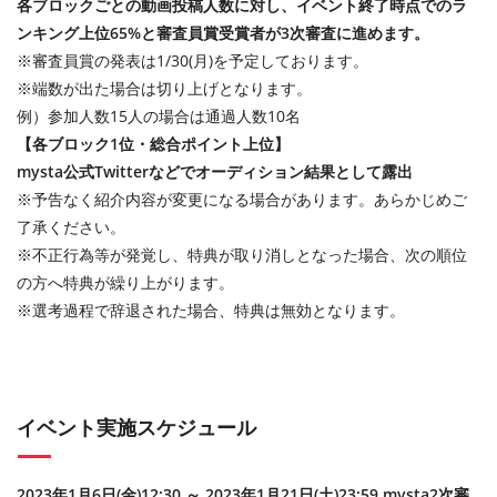
各ブロックごとの動画投稿人数に対し、イベント終了時点でのラ
ンキング上位65%と審査員賞受賞者が3次審査に進めます。
※審査員賞の発表は1/30(月)を予定しております。
※端数が出た場合は切り上げとなります。
例）参加人数15人の場合は通過人数10名
【各ブロック1位・総合ポイント上位】
mysta公式Twitterなどでオーディション結果として露出
※予告なく紹介内容が変更になる場合があります。あらかじめご
了承ください。
※不正行為等が発覚し、特典が取り消しとなった場合、次の順位
の方へ特典が繰り上がります。
※選考過程で辞退された場合、特典は無効となります。
イベント実施スケジュール
2023年1月6日(金)12:30 ～ 2023年1月21日(土)23:59 mysta2次審