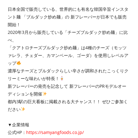
日本全国で販売している、世界的にも有名な韓国辛旨インスタ
ント麺 「ブルダック炒め麺」の 新フレーバーが日本でも販売
開始！
2020年3月から販売している「チーズブルダック炒め麺」に比
べ、
「クアトロチーズブルダック炒め麺」は4種のチーズ（モッツ
ァレラ、チェダー、カマンベール、ゴーダ）を使用しレベルア
ップ
濃厚なチーズとブルダックらしい辛さが調和されたこっくりク
リーミーな味わいが特長！
新フレーバーの発売を記念して 新フレーバーのPRモデルオー
ディションを開催
都内3駅の巨大看板に掲載される大チャンス！！ ぜひご参加く
ださい
▼企業情報
公式HP：
https://samyangfoods.co.jp/