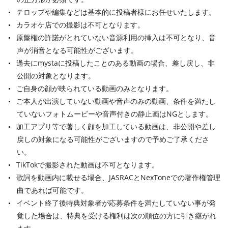
テロップや編集などは基本的に投稿者様にお任せいたします。
カラオケ店での撮影は不可となります。
原盤権の許諾がとれていない音源利用の挿入は不可となり、音
声が消音となる可能性がございます。
過去にmystaに投稿したことのある動画の場合、差し戻し、非
公開の対象となります。
ご自身の顔が映られている動画のみとなります。
ご本人が出演していない動画や音声のみの動画、条件を満たし
ていないフォトムービーや音声付きの静止画はNGとします。
加工アプリ等で著しく顔を加工している動画は、非公開や差し
戻しの対象になる可能性がございますので予めご了承くださ
い。
TikTokで撮影された動画は不可となります。
歌詞を動画内に載せる場合、JASRACとNexToneでの著作権管理
曲であれば可能です。
イベント終了後特典対象者が応募条件を満たしていない事が発
覚した場合は、特典を受ける権利は次の順位の方に引き継がれ