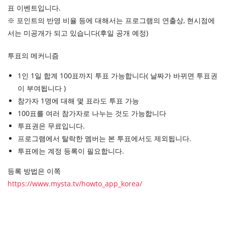
표 이벤트입니다.
※ 포인트의 반영 비율 등에 대해서는 프로그램의 연출상, 현시점에
서는 미공개가 되고 있습니다(후일 공개 예정)
투표의 메커니즘
1인 1일 합계 100표까지 투표 가능합니다( 날짜가 바뀌면 투표권
이 부여됩니다 )
참가자 1명에 대해 몇 표라도 투표 가능
100표를 여러 참가자로 나누는 것도 가능합니다
투표권은 무료입니다.
프로그램에서 탈락한 멤버는 본 투표에서도 제외됩니다.
투표에는 계정 등록이 필요합니다.
등록 방법은 이쪽
https://www.mysta.tv/howto_app_korea/