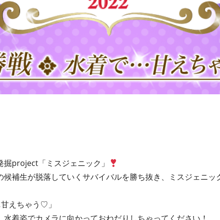
project「ミスジェニック」
の候補生が脱落していくサバイバルを勝ち抜き、ミスジェニッ
…甘えちゃう♡」
、水着姿でカメラに向かっておねだりしちゃってください！