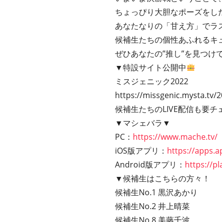
ちょっぴり大胆なポーズをし
あなたなりの「甘え方」でラ
候補生たちの個性あふれるキ
ぜひあなたの”推し”を見つけ
▼特設サイト公開中
ミスジェニック2022
https://missgenic.mysta.tv/
候補生たちのLIVE配信も要チ
▼マシェバラ▼
PC：
https://www.mache.tv/
iOS版アプリ：
https://apps.
Android版アプリ：
https://p
▼候補生はこちらの方々！
候補生No.1 黒沢あかり
候補生No.2 井上晴菜
候補生No.8 美藤千波