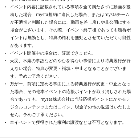
イベント内容に記載されている事項を全て満たさずに動画を投
稿した場合、mysta規約に違反した場合、またはmystaチーム
が不適切と判断した場合には、動画を差し戻しや非公開にする
場合がございます。その際、イベント終了後であっても獲得ポ
イントは無効とし、特典の権利を無効とさせていただく可能性
があります。
イベント開催中の場合は、辞退できません。
天災、不慮の事故などのやむを得ない事情により特典履行が行
えない場合、特典が変更・補填・中止となることがございま
す。予めご了承ください。
万が一、前項に定める事由による特典履行が変更・中止となっ
た場合、その他本イベントの応援ポイントが取り消しされた場
合であっても、mysta株式会社は当該応援ポイントにかかるデ
ジタルコンテンツまたはコイン、現金その他の返還はいたしま
せん。予めご了承ください。
本イベントで獲得された権利の譲渡などは不可となります。