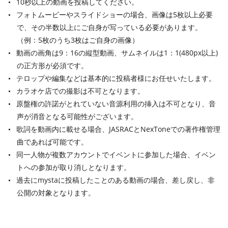
10秒以上の動画を投稿してください。
フォトムービーやスライドショーの場合、画像は5枚以上必要
で、その半数以上にご自身が写っている必要があります。
（例：5枚のうち3枚はご自身の画像）
動画の画角は9：16の縦型動画、サムネイルは1：1(480px以上)
の正方形が必須です。
テロップや編集などは基本的に投稿者様にお任せいたします。
カラオケ店での撮影は不可となります。
原盤権の許諾がとれていない音源利用の挿入は不可となり、音
声が消音となる可能性がございます。
歌詞を動画内に載せる場合、JASRACとNexToneでの著作権管理
曲であれば可能です。
同一人物が複数アカウントでイベントに参加した場合、イベン
トへの参加が取り消しとなります。
過去にmystaに投稿したことのある動画の場合、差し戻し、非
公開の対象となります。