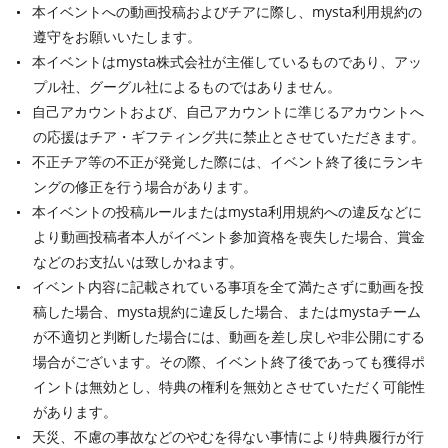
本イベントへの動画投稿およびチアに際し、mysta利用規約の
遵守をお願いいたします。
本イベントはmysta株式会社が主催しているものであり、アッ
プル社、グーグル社によるものではありません。
自己アカウントおよび、自己アカウントに準じるアカウントへ
の応援はチア・ギフティング共に禁止とさせていただきます。
不正チア等の不正が発覚した際には、イベント終了後にランキ
ングの修正を行う場合があります。
本イベントの投稿ルールまたはmysta利用規約への違反などに
より動画投稿者本人がイベント参加資格を喪失した場合、賞金
などのお支払いは致しかねます。
イベント内容に記載されている事項を全て満たさずに動画を投
稿した場合、mysta規約に違反した場合、またはmystaチーム
が不適切と判断した場合には、動画を差し戻しや非公開にする
場合がございます。その際、イベント終了後であっても獲得ポ
イントは無効とし、特典の権利を無効とさせていただく可能性
があります。
天災、不慮の事故などのやむを得ない事情により特典履行が行