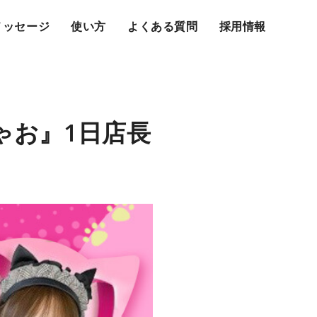
メッセージ
使い方
よくある質問
採用情報
みゃお』1日店⻑