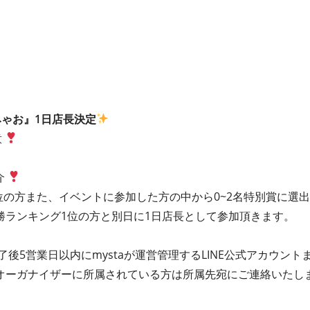
おみゃお』1日店⻑決定
意
介
位の方また、イベントに参加した方の中から0~2名特別賞に選
勝ランキング1位の方と別日に1日店長として参加頂きます。
了後5営業日以内にmystaが運営管理するLINE公式アカウント
オーガナイザーに所属されている方は所属先宛にご連絡いたし