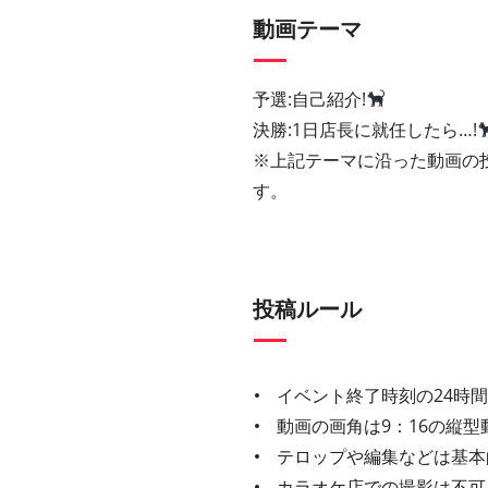
動画テーマ
予選:自己紹介!
決勝:1日店⻑に就任したら…!
※上記テーマに沿った動画の
す。
投稿ルール
イベント終了時刻の24時
動画の画角は9：16の縦型
テロップや編集などは基本
カラオケ店での撮影は不可