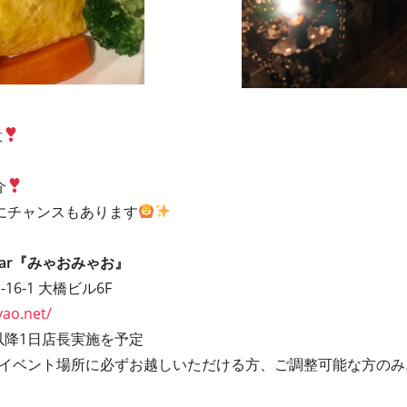
意
介
にチャンスもあります
bar『みゃおみゃお』
6-1 大橋ビル6F
ao.net/
以降1日店⻑実施を予定
/イベント場所に必ずお越しいただける方、ご調整可能な方のみ