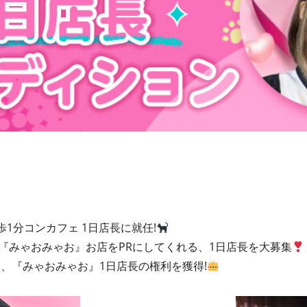
1分コンカフェ 1日店⻑に就任!
ar『みゃおみゃお』お店をPRにしてくれる、1日店⻑を大募集
、『みゃおみゃお』1日店⻑の権利を獲得!