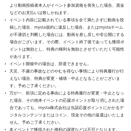
より動画投稿者本人がイベント参加資格を喪失した場合、賞金
などのお支払いは致しかねます。
イベント内容に記載されている事項を全て満たさずに動画を投
稿した場合、mysta規約に違反した場合、またはmystaチーム
が不適切と判断した場合には、動画を差し戻しや非公開にする
場合がございます。その際、イベント終了後であっても獲得ポ
イントは無効とし、特典の権利を無効とさせていただく可能性
があります。
イベント開催中の場合は、辞退できません。
天災、不慮の事故などのやむを得ない事情により特典履行が行
えない場合、特典が変更・補填・中止となることがございま
す。予めご了承ください。
万が一、前項に定める事由による特典履行が変更・中止となっ
た場合、その他本イベントの応援ポイントが取り消しされた場
合であっても、mysta株式会社は当該応援ポイントにかかるデ
ジタルコンテンツまたはコイン、現金その他の返還はいたしま
せん。予めご了承ください。
本イベントで獲得された権利の譲渡などは不可となります。