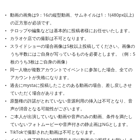
動画の画角は9：16の縦型動画、サムネイルは1：1(480px以上)
の正方形が必須です。
テロップや編集などは基本的に投稿者様にお任せいたします。
カラオケ店での撮影は不可となります。
スライドショーの場合画像は5枚以上投稿してください。画像の
うち半数にはご自身が写っているものを必要とします。（例：5
枚のうち3枚はご自身の画像）
同一人物が複数アカウントでイベントに参加した場合、全ての
アカウントが失格になります。
過去にmystaに投稿したことのある動画の場合、差し戻しさせ
ていただく場合があります。
原盤権の許諾がとれていない音源利用の挿入は不可となり、音
声が消音となる可能性がございます。
ご本人が出演していない動画や音声のみの動画、条件を満たし
ていないフォトムービーや音声付きの静止画はNGとします。
TikTokで撮影された動画は不可となります。
イベント終了時刻の24時間前までに動画のご投稿をお願いしま