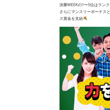
決勝WEEKの1〜5位はラン
さらにマンスリーボーナスと
ス賞金を支給