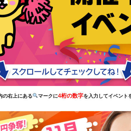
4桁の数字
リ内の右上にある
マークに
を入力してイベント