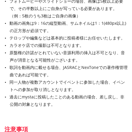
フォトムービーやスライドショーの場合、画像は5枚以上必要
で、その半数以上にご自身が写っている必要があります。
（例：5枚のうち3枚はご自身の画像）
動画の画角は9：16の縦型動画、サムネイルは1：1(480px以上)
の正方形が必須です。
テロップや編集などは基本的に投稿者様にお任せいたします。
カラオケ店での撮影は不可となります。
原盤権の許諾がとれていない音源利用の挿入は不可となり、音
声が消音となる可能性がございます。
歌詞を動画内に載せる場合、JASRACとNexToneでの著作権管理
曲であれば可能です。
同一人物が複数アカウントでイベントに参加した場合、イベン
トへの参加が取り消しとなります。
過去にmystaに投稿したことのある動画の場合、差し戻し、非
公開の対象となります。
注意事項