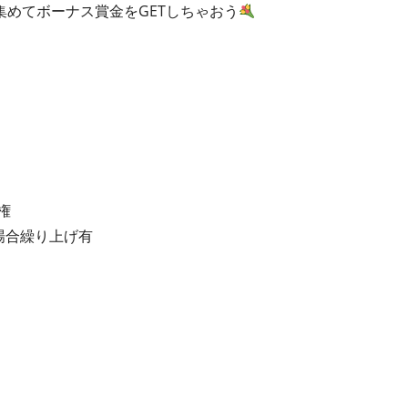
めてボーナス賞金をGETしちゃおう
権
場合繰り上げ有