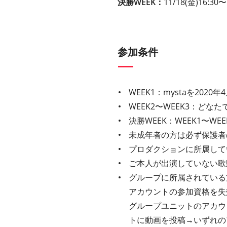
決勝WEEK：
11/18(金)16:30〜
参加条件
WEEK1：mystaを20
WEEK2〜WEEK3：どな
決勝WEEK：WEEK1〜W
未成年者の方は必ず保護者
プロダクションに所属して
ご本人が出演していない歌
グループに所属されている
アカウントの参加資格を失効
グループユニットのアカウ
トに動画を投稿→いずれの