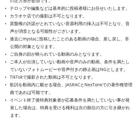
の正方形が必須です。
テロップや編集などは基本的に投稿者様にお任せいたします。
カラオケ店での撮影は不可となります。
原盤権の許諾がとれていない音源利用の挿入は不可となり、音
声が消音となる可能性がございます。
過去にmystaに投稿したことのある動画の場合、差し戻し、非
公開の対象となります。
ご自身の顔が映られている動画のみとなります。
ご本人が出演していない動画や音声のみの動画、条件を満たし
ていないフォトムービーや音声付きの静止画はNGとします。
TikTokで撮影された動画は不可となります。
歌詞を動画内に載せる場合、JASRACとNexToneでの著作権管理
曲であれば可能です。
イベント終了後特典対象者が応募条件を満たしていない事が発
覚した場合は、特典を受ける権利は次の順位の方に引き継がれ
ます。