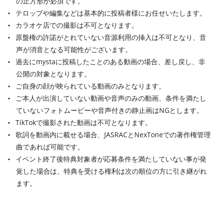
の正方形が必須です。
テロップや編集などは基本的に投稿者様にお任せいたします。
カラオケ店での撮影は不可となります。
原盤権の許諾がとれていない音源利用の挿入は不可となり、音
声が消音となる可能性がございます。
過去にmystaに投稿したことのある動画の場合、差し戻し、非
公開の対象となります。
ご自身の顔が映られている動画のみとなります。
ご本人が出演していない動画や音声のみの動画、条件を満たし
ていないフォトムービーや音声付きの静止画はNGとします。
TikTokで撮影された動画は不可となります。
歌詞を動画内に載せる場合、JASRACとNexToneでの著作権管理
曲であれば可能です。
イベント終了後特典対象者が応募条件を満たしていない事が発
覚した場合は、特典を受ける権利は次の順位の方に引き継がれ
ます。