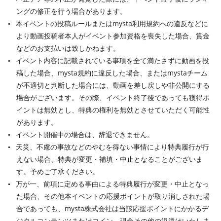
ングの修正を行う場合があります。
本イベントの投稿ルールまたはmysta利用規約への違反などに
より動画投稿者本人がイベント参加資格を喪失した場合、賞金
などのお支払いは致しかねます。
イベント内容に記載されている事項を全て満たさずに動画を投
稿した場合、mysta規約に違反した場合、またはmystaチーム
が不適切と判断した場合には、動画を差し戻しや非公開にする
場合がございます。その際、イベント終了後であっても獲得ポ
イントは無効とし、特典の権利を無効とさせていただく可能性
があります。
イベント開催中の場合は、辞退できません。
天災、不慮の事故などのやむを得ない事情により特典履行が行
えない場合、特典が変更・補填・中止となることがございま
す。予めご了承ください。
万が一、前項に定める事由による特典履行が変更・中止となっ
た場合、その他本イベントの応援ポイントが取り消しされた場
合であっても、mysta株式会社は当該応援ポイントにかかるデ
ジタルコンテンツまたはコイン、現金その他の返還はいたしま