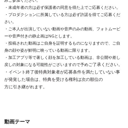
みご参加ください。
・未成年者の方は必ず保護者の同意を得た上でご応募ください。
・プロダクションに所属している方は必ず許諾を得てご応募くだ
さい。
・ご本人が出演していない動画や音声のみの動画、フォトムービ
ーや音声付きの静止画はNGとします。
・投稿された動画はご自身を証明するものになりますので、ご自
身の顔や姿が鮮明に映っている動画に限ります。
・加工アプリ等で著しく顔を加工している動画は、非公開や差し
戻しの対象になる可能性がございますので予め
ご
了承
ください。
・
イベ
ント
終了
後特典対象者が応募
条件
を
満
たしていない事
が発
覚
した場合は、特典を
受
ける権利は次の順位の
方に引き継がれます。
動画テーマ