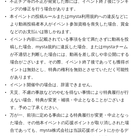
不正チア等の不正が発覚した際には、イベント終了後にランキ
ングの修正を行う場合があります。
本イベントの投稿ルールまたはmysta利用規約への違反などに
より動画投稿者本人がイベント参加資格を喪失した場合、賞金
などのお支払いは致しかねます。
イベント内容に記載されている事項を全て満たさずに動画を投
稿した場合、mysta規約に違反した場合、またはmystaチーム
が不適切と判断した場合には、動画を差し戻しや非公開にする
場合がございます。その際、イベント終了後であっても獲得ポ
イントは無効とし、特典の権利を無効とさせていただく可能性
があります。
イベント開催中の場合は、辞退できません。
天災、不慮の事故などのやむを得ない事情により特典履行が行
えない場合、特典が変更・補填・中止となることがございま
す。予めご了承ください。
万が一、前項に定める事由による特典履行が変更・中止となっ
た場合、その他本イベントの応援ポイントが取り消しされた場
合であっても、mysta株式会社は当該応援ポイントにかかるデ