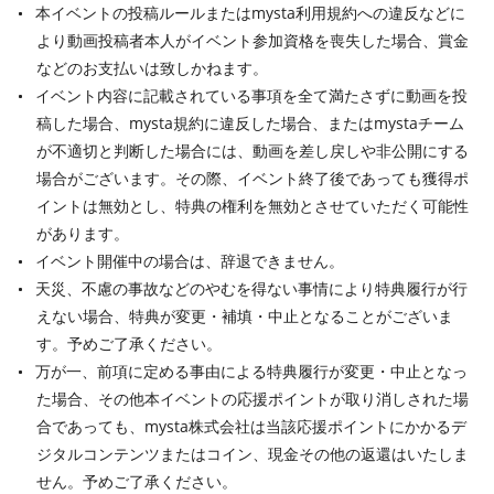
本イベントの投稿ルールまたはmysta利用規約への違反などに
より動画投稿者本人がイベント参加資格を喪失した場合、賞金
などのお支払いは致しかねます。
イベント内容に記載されている事項を全て満たさずに動画を投
稿した場合、mysta規約に違反した場合、またはmystaチーム
が不適切と判断した場合には、動画を差し戻しや非公開にする
場合がございます。その際、イベント終了後であっても獲得ポ
イントは無効とし、特典の権利を無効とさせていただく可能性
があります。
イベント開催中の場合は、辞退できません。
天災、不慮の事故などのやむを得ない事情により特典履行が行
えない場合、特典が変更・補填・中止となることがございま
す。予めご了承ください。
万が一、前項に定める事由による特典履行が変更・中止となっ
た場合、その他本イベントの応援ポイントが取り消しされた場
合であっても、mysta株式会社は当該応援ポイントにかかるデ
ジタルコンテンツまたはコイン、現金その他の返還はいたしま
せん。予めご了承ください。