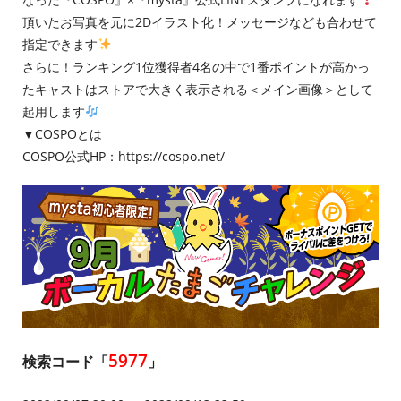
頂いたお写真を元に2Dイラスト化！メッセージなども合わせて
指定できます
さらに！ランキング1位獲得者4名の中で1番ポイントが高かっ
たキャストはストアで大きく表示される＜メイン画像＞として
起用します
▼COSPOとは
COSPO公式HP：
https://cospo.net/
5977
検索コード「
」