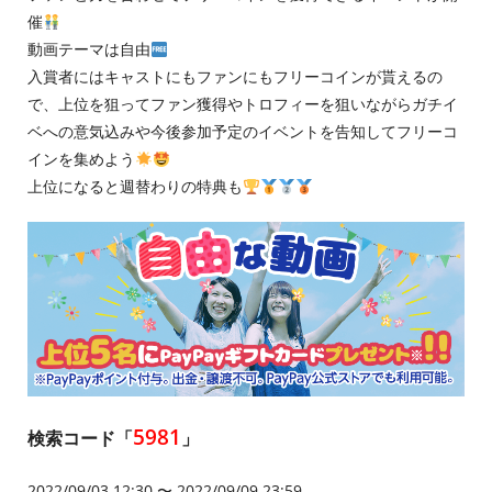
催
動画テーマは自由
入賞者にはキャストにもファンにもフリーコインが貰えるの
で、上位を狙ってファン獲得やトロフィーを狙いながらガチイ
ベへの意気込みや今後参加予定のイベントを告知してフリーコ
インを集めよう
上位になると週替わりの特典も
5981
検索コード「
」
2022/09/03 12:30 〜 2022/09/09 23:59