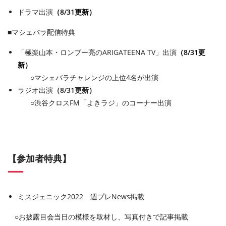
ドラマ出演
（8/31更新）
■マシェバラ配信特典
「極楽山本・ロンブー亮のARIGATEENA TV」出演
（8/31更
新）
○マシェバラチャレンジの上位4名が出演
ラジオ出演
（8/31更新）
○渋谷クロスFM「よきラジ」のコーナー出演
【参加者特典】
ミスジェニック2022 週プレNews掲載
○お披露目会当日の模様を取材し、写真付きで記事掲載