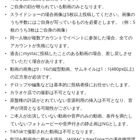
ご自身の顔が映られている動画のみとなります。
スライドショーの場合画像は5枚以上投稿してください。画像の
うち半数にはご自身が写っているものを必要とします。（例：5
枚のうち3枚はご自身の画像）
同一人物が複数アカウントでイベントに参加した場合、全ての
アカウントが失格になります。
過去にmystaに投稿したことのある動画の場合、差し戻しさせ
ていただく場合があります。
動画の画角は9：16の縦型動画、サムネイルは1：1(480px以上)
の正方形が必須です。
テロップや編集などは基本的に投稿者様にお任せいたします。
カラオケ店での撮影は不可となります。
原盤権の許諾がとれていない音源利用の挿入は不可となり、音
声が消音となる可能性がございます。
ご本人が出演していない動画や音声のみの動画、条件を満たし
ていないフォトムービーや音声付きの静止画はNGとします。
TikTokで撮影された動画は不可となります。
歌詞を動画内に載せる場合、JASRACとNexToneでの著作権管理