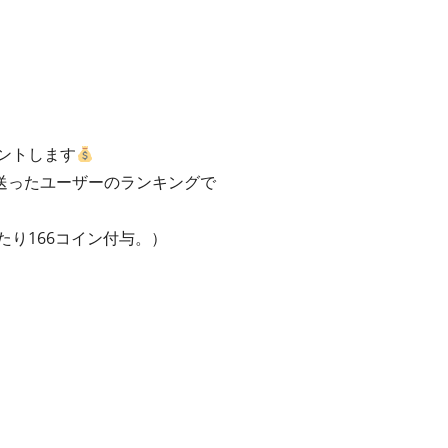
ントします
送ったユーザーのランキングで
たり166コイン付与。）