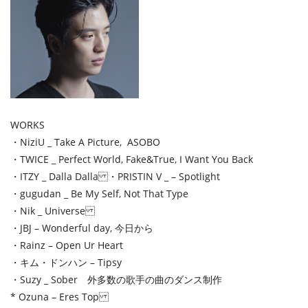
WORKS
・NiziU _ Take A Picture, ASOBO
・TWICE _ Perfect World, Fake&True, I Want You Back
・ITZY _ Dalla Dalla ・PRISTIN V _ – Spotlight
・gugudan _ Be My Self, Not That Type
・Nik _ Universe
・JBJ – Wonderful day, 今日から
・Rainz – Open Ur Heart
・キム・ドンハン – Tipsy
・Suzy _ Sober 外多数の歌手の曲のダンス制作
* Ozuna – Eres Top