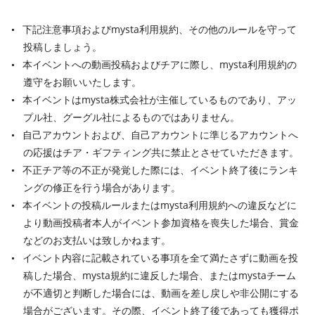
下記注意事項およびmysta利用規約、その他のルールを守って
投稿しましょう。
本イベントへの動画投稿およびチアに際し、mysta利用規約の
遵守をお願いいたします。
本イベントはmysta株式会社が主催しているものであり、アッ
プル社、グーグル社によるものではありません。
自己アカウントおよび、自己アカウントに準じるアカウントへ
の応援はチア・ギフティング共に禁止とさせていただきます。
不正チア等の不正が発覚した際には、イベント終了後にランキ
ングの修正を行う場合があります。
本イベントの投稿ルールまたはmysta利用規約への違反などに
より動画投稿者本人がイベント参加資格を喪失した場合、賞金
などのお支払いは致しかねます。
イベント内容に記載されている事項を全て満たさずに動画を投
稿した場合、mysta規約に違反した場合、またはmystaチーム
が不適切と判断した場合には、動画を差し戻しや非公開にする
場合がございます。その際、イベント終了後であっても獲得ポ