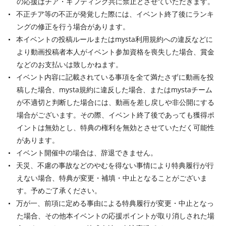
の応援はチア・ギフティング共に禁止とさせていただきます。
不正チア等の不正が発覚した際には、イベント終了後にランキ
ングの修正を行う場合があります。
本イベントの投稿ルールまたはmysta利用規約への違反などに
より動画投稿者本人がイベント参加資格を喪失した場合、賞金
などのお支払いは致しかねます。
イベント内容に記載されている事項を全て満たさずに動画を投
稿した場合、mysta規約に違反した場合、またはmystaチーム
が不適切と判断した場合には、動画を差し戻しや非公開にする
場合がございます。その際、イベント終了後であっても獲得ポ
イントは無効とし、特典の権利を無効とさせていただく可能性
があります。
イベント開催中の場合は、辞退できません。
天災、不慮の事故などのやむを得ない事情により特典履行が行
えない場合、特典が変更・補填・中止となることがございま
す。予めご了承ください。
万が一、前項に定める事由による特典履行が変更・中止となっ
た場合、その他本イベントの応援ポイントが取り消しされた場