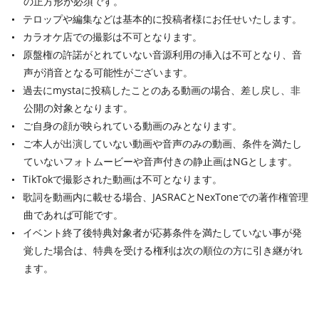
の正方形が必須です。
テロップや編集などは基本的に投稿者様にお任せいたします。
カラオケ店での撮影は不可となります。
原盤権の許諾がとれていない音源利用の挿入は不可となり、音
声が消音となる可能性がございます。
過去にmystaに投稿したことのある動画の場合、差し戻し、非
公開の対象となります。
ご自身の顔が映られている動画のみとなります。
ご本人が出演していない動画や音声のみの動画、条件を満たし
ていないフォトムービーや音声付きの静止画はNGとします。
TikTokで撮影された動画は不可となります。
歌詞を動画内に載せる場合、JASRACとNexToneでの著作権管理
曲であれば可能です。
イベント終了後特典対象者が応募条件を満たしていない事が発
覚した場合は、特典を受ける権利は次の順位の方に引き継がれ
ます。