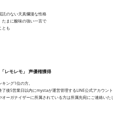
託のない天真爛漫な性格
たまに酸味の強い一言で
ことも
「レモレモ」 声優権獲得
ンキング1位の方。
了後5営業日以内にmystaが運営管理するLINE公式アカウ
やオーガナイザーに所属されている方は所属先宛にご連絡いた