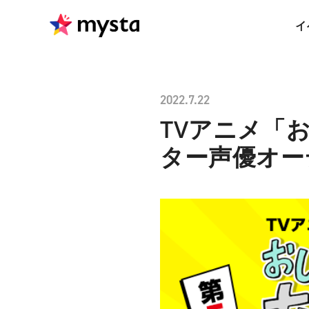
イ
2022.7.22
TVアニメ「
ター声優オー