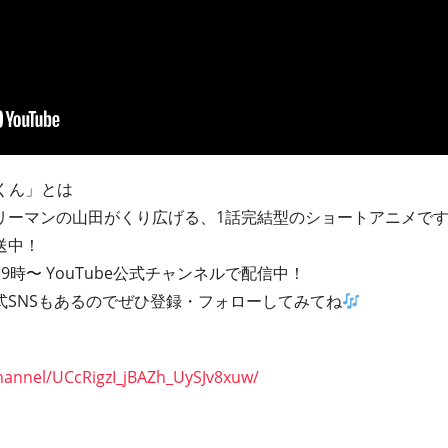
太くん」とは
リーマンの山田がくり広げる、1話完結型のショートアニメで
送中！
時〜 YouTube公式チャンネルで配信中！
公式SNSもあるのでぜひ登録・フォローしてみてね
hannel/UCcRigzI_jBAZh_UySJv8xuw/