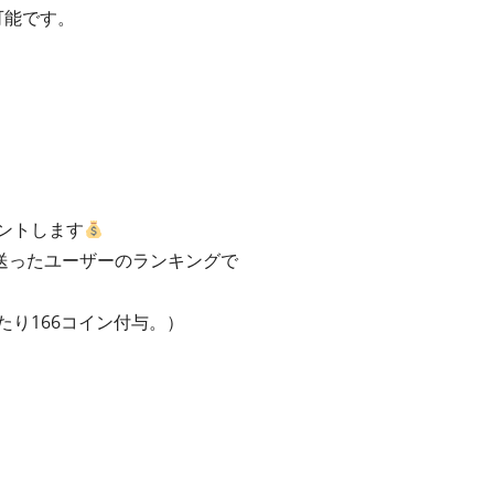
可能です。
ントします
送ったユーザーのランキングで
たり166コイン付与。）