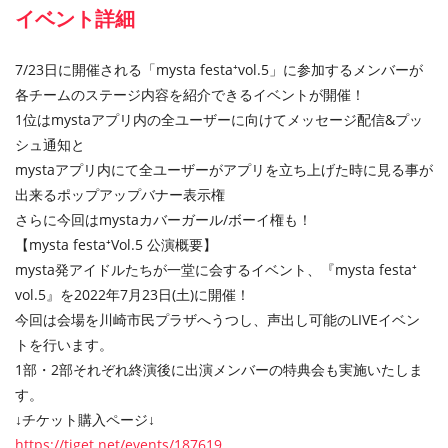
イベント詳細
7/23日に開催される「mysta festa⁺vol.5」に参加するメンバーが
各チームのステージ内容を紹介できるイベントが開催！
1位はmystaアプリ内の全ユーザーに向けてメッセージ配信&プッ
シュ通知と
mystaアプリ内にて全ユーザーがアプリを立ち上げた時に見る事が
出来るポップアップバナー表示権
さらに今回はmystaカバーガール/ボーイ権も！
【mysta festa⁺Vol.5 公演概要】
mysta発アイドルたちが一堂に会するイベント、『mysta festa⁺
vol.5』を2022年7月23日(土)に開催！
今回は会場を川崎市民プラザへうつし、声出し可能のLIVEイベン
トを行います。
1部・2部それぞれ終演後に出演メンバーの特典会も実施いたしま
す。
↓チケット購入ページ↓
https://tiget.net/events/187619