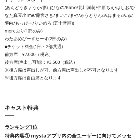
(あんどうきょうか/影山ひなの/Kaho/北川満萌/仲原ちえ/はしお/ひ
なた真琴/hime/藤宮さき/まいこ/まや/みうとりん/みほまる/みる/
夢向/もっぴー/りいめろ (五十音順))
moreぷり(1部のみ)
わたあめびーすたーず(2部のみ)
■チケット料金(1部・2部共通)
前方席：¥7,000（税込）
後方席(声出し可能)：¥3,500（税込）
※後方席は声出しが可、前方席は声出しが不可となります
※後方席は自由席となります
キャスト特典
ランキング1位
特典内容① mystaアプリ内の全ユーザーに向けてメッセ