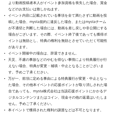
より動画投稿者本人がイベント参加資格を喪失した場合、賞金
などのお支払いは致しかねます。
イベント内容に記載されている事項を全て満たさずに動画を投
稿した場合、mysta規約に違反した場合、またはmystaチーム
が不適切と判断した場合には、動画を差し戻しや非公開にする
場合がございます。その際、イベント終了後であっても獲得ポ
イントは無効とし、特典の権利を無効とさせていただく可能性
があります。
イベント開催中の場合は、辞退できません。
天災、不慮の事故などのやむを得ない事情により特典履行が行
えない場合、特典が変更・補填・中止となることがございま
す。予めご了承ください。
万が一、前項に定める事由による特典履行が変更・中止となっ
た場合、その他本イベントの応援ポイントが取り消しされた場
合であっても、mysta株式会社は当該応援ポイントにかかるデ
ジタルコンテンツまたはコイン、現金その他の返還はいたしま
せん。予めご了承ください。
本イベントで獲得された権利の譲渡などは不可となります。