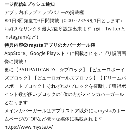
ージ配信&プッシュ通知
アプリ内ポップアップバナーの掲載権
※1日3回頻度で3日間掲載（0:00～23:59を1日とします）
お好きなリンクを最大2箇所設定出来ます（例：Twitterと
Instagramなど）
特典内容② mystaアプリのカバーガール権
AppStore、Google Playストアに掲載されるアプリ説明画
像に掲載！
更に【PATI PATI CANDY…☆ブロック】【ピューロボーイ
ズブロック】【ピューロガールズブロック】【ドリームパ
スポートブロック】それぞれのブロックを横断して獲得ポ
イント数が多いブロックの1位の方がメインカバーガール
となります
メインカバーガール
はアプリストア以外にもmystaのホー
ムページのTOPなど様々な媒体に掲載されます
https://www.mysta.tv/