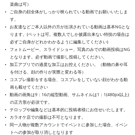
楽曲は可）
ご自身の顔全体がしっかり映られている動画でお願いいたしま
す。
お友達などご本人以外の方が出演されている動画は基本NGとな
ります。(ペットは可。複数人でしか披露出来ない特技の場合は
必ずご自身がどれかわかるように編集してください)
フォトムービー、スライドショー、写真のみでの動画投稿はNG
となります。必ず動画で撮影し投稿してください。
加工アプリでの過度な加工はお控えください。（動物の鼻や耳
を付ける、顔の作りが実際と変わる等）
コスプレ撮影をする場合、コスプレをしていない顔がわかる動
画も載せてください
動画の画角は9：16の縦型動画、サムネイルは1：1(480px以上)
の正方形が必須です。
テロップや編集などは基本的に投稿者様にお任せいたします。
カラオケ店での撮影は不可となります。
同一人物が複数アカウントでイベントに参加した場合、イベン
トへの参加が取り消しとなります