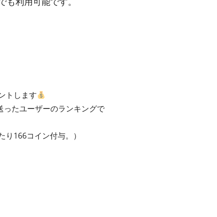
アでも利用可能です。
ントします
送ったユーザーのランキングで
たり166コイン付与。）