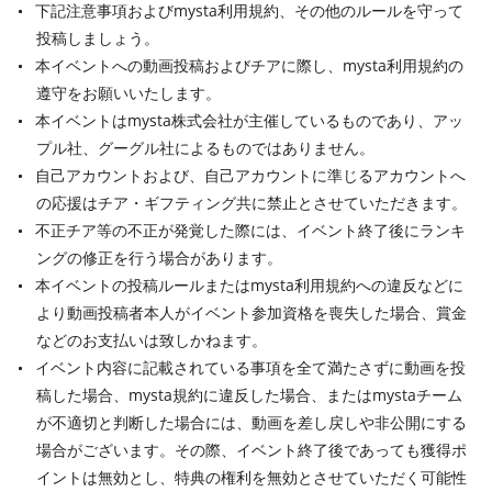
下記注意事項およびmysta利用規約、その他のルールを守って
投稿しましょう。
本イベントへの動画投稿およびチアに際し、mysta利用規約の
遵守をお願いいたします。
本イベントはmysta株式会社が主催しているものであり、アッ
プル社、グーグル社によるものではありません。
自己アカウントおよび、自己アカウントに準じるアカウントへ
の応援はチア・ギフティング共に禁止とさせていただきます。
不正チア等の不正が発覚した際には、イベント終了後にランキ
ングの修正を行う場合があります。
本イベントの投稿ルールまたはmysta利用規約への違反などに
より動画投稿者本人がイベント参加資格を喪失した場合、賞金
などのお支払いは致しかねます。
イベント内容に記載されている事項を全て満たさずに動画を投
稿した場合、mysta規約に違反した場合、またはmystaチーム
が不適切と判断した場合には、動画を差し戻しや非公開にする
場合がございます。その際、イベント終了後であっても獲得ポ
イントは無効とし、特典の権利を無効とさせていただく可能性