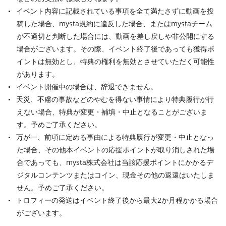
イベント内容に記載されている事項を全て満たさずに動画を投
稿した場合、mysta規約に違反した場合、またはmystaチーム
が不適切と判断した場合には、動画を差し戻しや非公開にする
場合がございます。その際、イベント終了後であっても獲得ポ
イントは無効とし、特典の権利を無効とさせていただく可能性
があります。
イベント開催中の場合は、辞退できません。
天災、不慮の事故などのやむを得ない事情により特典履行が行
えない場合、特典が変更・補填・中止となることがございま
す。予めご了承ください。
万が一、前項に定める事由による特典履行が変更・中止となっ
た場合、その他本イベントの応援ポイントが取り消しされた場
合であっても、mysta株式会社は当該応援ポイントにかかるデ
ジタルコンテンツまたはコイン、現金その他の返還はいたしま
せん。予めご了承ください。
トロフィーの発送はイベント終了後から最大2か月程かかる場合
がございます。