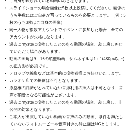
ご自身が映られている動画のみとなります。
スライドショーの場合画像は5枚以上投稿してください。画像の
うち半数にはご自身が写っているものを必要とします。（例：5
枚のうち3枚はご自身の画像）
同一人物が複数アカウントでイベントに参加した場合、全ての
アカウントが失格になります。
過去にmystaに投稿したことのある動画の場合、差し戻しさせ
ていただく場合があります。
動画の画角は9：16の縦型動画、サムネイルは1：1(480px以上)
の正方形が必須です。
テロップや編集などは基本的に投稿者様にお任せいたします。
カラオケ店での撮影は不可となります。
原盤権の許諾がとれていない音源利用の挿入は不可となり、音
声が消音となる可能性がございます。
過去にmystaに投稿したことのある動画の場合、差し戻し、非
公開の対象となります。
ご本人が出演していない動画や音声のみの動画、条件を満たし
ていないフォトムービーや音声付きの静止画はNGとします。